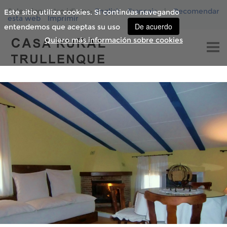
Seleccione otro idioma:
English
Français
|
Recomendar
Este sitio utiliza cookies. Si continúas navegando
esta web
Imprimir
De acuerdo
entendemos que aceptas su uso
Quiero más información sobre cookies
INICIO
CARACTERÍSTICAS
SERVICIOS
TARIFAS